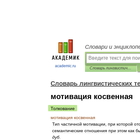
Словари и энциклоп
academic.ru
Словарь лингвистических терминов Т.В. Жеребило
Словарь лингвистических т
мотивация косвенная
Толкование
мотивация
косвенная
Тип
частичной
мотивации
,
при
которой
от
семантические
отношения
при
этом
как
б
дуб
.