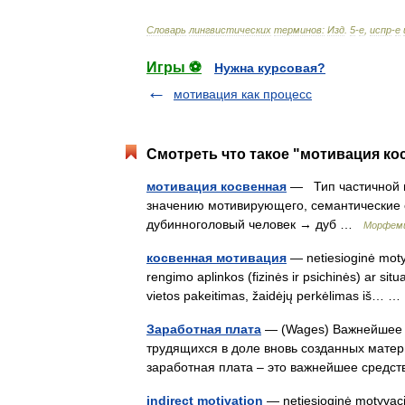
Словарь
лингвистических
терминов:
Изд
.
5
-
е
,
испр
-
е
Игры ⚽
Нужна курсовая?
мотивация как процесс
Смотреть что такое "мотивация ко
мотивация косвенная
— Тип частичной м
значению мотивирующего, семантические о
дубинноголовый человек → дуб …
Морфеми
косвенная мотивация
— netiesioginė motyva
rengimo aplinkos (fizinės ir psichinės) ar situ
vietos pakeitimas, žaidėjų perkėlimas iš…
Заработная плата
— (Wages) Важнейшее с
трудящихся в доле вновь созданных мате
заработная плата – это важнейшее сред
indirect motivation
— netiesioginė motyvacija