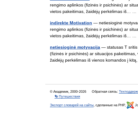
rengimo aplinkos (fizinės ir psichinės) ar situ
vietos pakeitimas, žaidėjų perkėlimas iš…
indirekte Motivation
— netiesioginė motyvacij
rengimo aplinkos (fizinės ir psichinės) ar situ
vietos pakeitimas, žaidėjų perkėlimas iš…
netiesioginė motyvacija
— statusas T sritis
(fizinės ir psichinės) ar situacijos pakeitimas,
žaidėjų perkėlimas iš vienos komandos į k
© Академик, 2000-2026
Обратная связь:
Техподдерж
👣 Путешествия
Экспорт словарей на сайты
, сделанные на PHP,
Jo