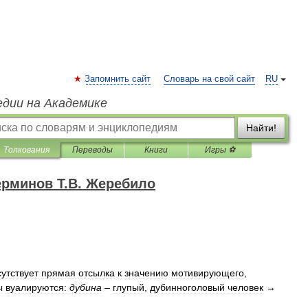
Запомнить сайт
Словарь на свой сайт
RU
едии на Академике
Найти!
Толкования
Переводы
Книги
Игры ⚽
ерминов Т.В. Жеребило
сутствует
прямая
отсылка
к
значению
мотивирующего
,
ы
вуалируются:
дубина
–
глупый
,
дубинноголовый
человек
→