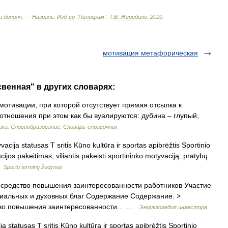
и
дополн
. —
Назрань:
Изд
-
во
"
Пилигрим
"
.
Т
.
В
.
Жеребило
.
2010
.
мотивация метафорическая
свенная" в других словарях:
отивации, при которой отсутствует прямая отсылка к
тношения при этом как бы вуалируются: дубина – глупый,
ка. Словообразование: Словарь-справочник
cija statusas T sritis Kūno kultūra ir sportas apibrėžtis Sportinio
acijos pakeitimas, viliantis pakeisti sportininko motyvaciją: pratybų
 …
Sporto terminų žodynas
редство повышения заинтересованности работников Участие
риальных и духовных благ Содержание Содержание. >
ство повышения заинтересованности… …
Энциклопедия инвестора
 statusas T sritis Kūno kultūra ir sportas apibrėžtis Sportinio