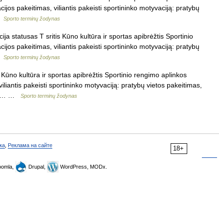
acijos pakeitimas, viliantis pakeisti sportininko motyvaciją: pratybų
 …
Sporto terminų žodynas
a statusas T sritis Kūno kultūra ir sportas apibrėžtis Sportinio
acijos pakeitimas, viliantis pakeisti sportininko motyvaciją: pratybų
 …
Sporto terminų žodynas
 Kūno kultūra ir sportas apibrėžtis Sportinio rengimo aplinkos
 viliantis pakeisti sportininko motyvaciją: pratybų vietos pakeitimas,
itą,… …
Sporto terminų žodynas
ка
,
Реклама на сайте
18+
omla,
Drupal,
WordPress, MODx.